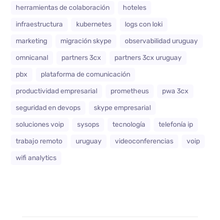
herramientas de colaboración
hoteles
infraestructura
kubernetes
logs con loki
marketing
migración skype
observabilidad uruguay
omnicanal
partners 3cx
partners 3cx uruguay
pbx
plataforma de comunicación
productividad empresarial
prometheus
pwa 3cx
seguridad en devops
skype empresarial
soluciones voip
sysops
tecnología
telefonía ip
trabajo remoto
uruguay
videoconferencias
voip
wifi analytics