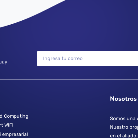
uay
Nosotros
ud Computing
Somos una e
t WiFi
Nuestro prop
i empresarial
en el aliado