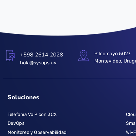
Pilcomayo 5027
+598 2614 2028
Montevideo, Urug
hola@sysops.uy
Soluciones
Telefonía VoIP con 3CX
Clo
DevOps
Smar
Monitoreo y Observabilidad
Wi-F