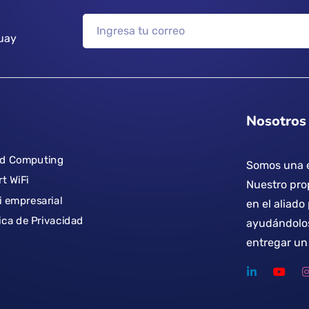
uay
Nosotros
ud Computing
Somos una e
t WiFi
Nuestro prop
i empresarial
en el aliado
tica de Privacidad
ayudándolos
entregar un 