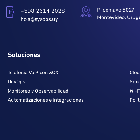
Pilcomayo 5027
+598 2614 2028
Montevideo, Urug
hola@sysops.uy
Soluciones
Telefonía VoIP con 3CX
Clo
DevOps
Smar
Monitoreo y Observabilidad
Wi-F
Automatizaciones e integraciones
Polí