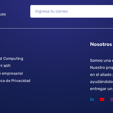
uay
Nosotros
ud Computing
Somos una e
t WiFi
Nuestro prop
i empresarial
en el aliado
tica de Privacidad
ayudándolos
entregar un 