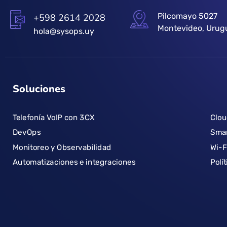
Pilcomayo 5027
+598 2614 2028
Montevideo, Urug
hola@sysops.uy
Soluciones
Telefonía VoIP con 3CX
Clo
DevOps
Smar
Monitoreo y Observabilidad
Wi-F
Automatizaciones e integraciones
Polí