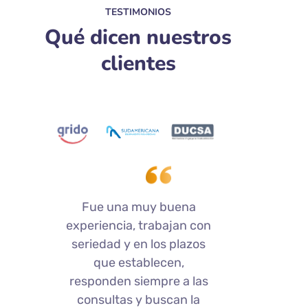
TESTIMONIOS
Qué dicen nuestros
clientes
Muy buena experiencia.
Ex
n
Nos presentaron
Eficie
productos, servicios y
d
costos. Trabajamos juntos
en la implementación.
re
Actuaron dando soporte